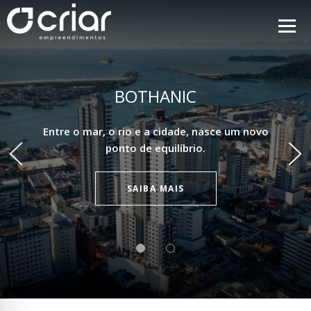
ARTISAN STUDIOS
BOTHANIC
Entre o mar, o rio e a cidade, nasce um novo
Com o estilo contemporâneo e dinâmico da
ponto de equilíbrio.
vida moderna.
SAIBA MAIS
SAIBA MAIS